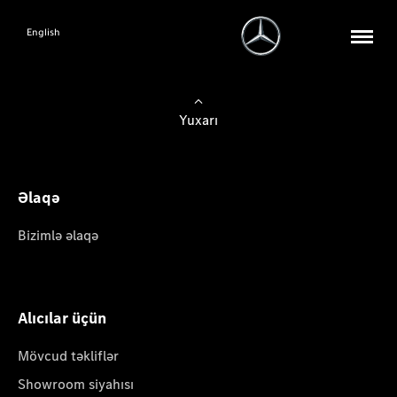
English
Yuxarı
Əlaqə
Bizimlə əlaqə
Alıcılar üçün
Mövcud təkliflər
Showroom siyahısı