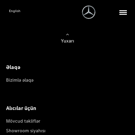
English
Yuxarı
Əlaqə
Bizimlə əlaqə
Alıcılar üçün
Mövcud təkliflər
Showroom siyahısı