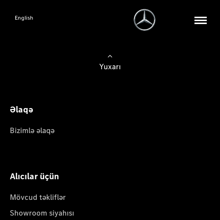
English
Yuxarı
Əlaqə
Bizimlə əlaqə
Alıcılar üçün
Mövcud təkliflər
Showroom siyahısı