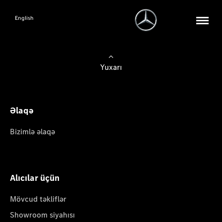
English
Yuxarı
Əlaqə
Bizimlə əlaqə
Alıcılar üçün
Mövcud təkliflər
Showroom siyahısı