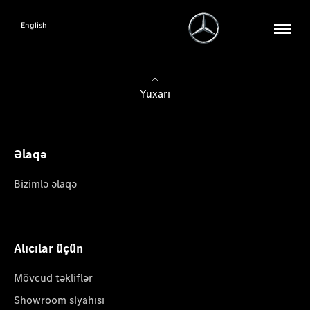
English
Yuxarı
Əlaqə
Bizimlə əlaqə
Alıcılar üçün
Mövcud təkliflər
Showroom siyahısı