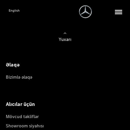
English
Yuxarı
Əlaqə
Bizimlə əlaqə
Alıcılar üçün
Mövcud təkliflər
Showroom siyahısı