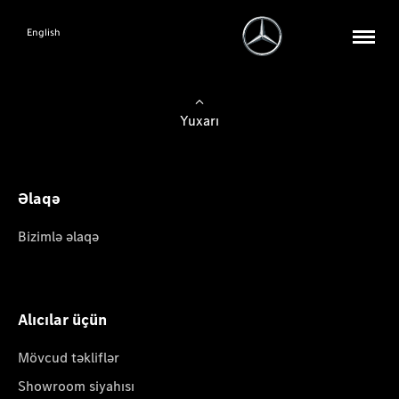
English
Yuxarı
Əlaqə
Bizimlə əlaqə
Alıcılar üçün
Mövcud təkliflər
Showroom siyahısı