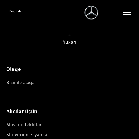
English
Yuxarı
Əlaqə
Bizimlə əlaqə
Alıcılar üçün
Mövcud təkliflər
Showroom siyahısı