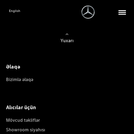
English
Yuxarı
Əlaqə
Bizimlə əlaqə
Alıcılar üçün
Mövcud təkliflər
Showroom siyahısı