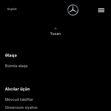
English
Yuxarı
Əlaqə
Bizimlə əlaqə
Alıcılar üçün
Mövcud təkliflər
Showroom siyahısı