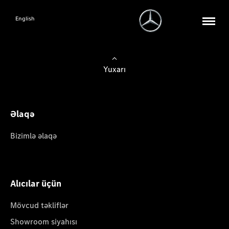
English
Yuxarı
Əlaqə
Bizimlə əlaqə
Alıcılar üçün
Mövcud təkliflər
Showroom siyahısı