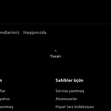
endlərimiz
Haqqımızda
Yuxarı
ün
Sahiblər üçün
flər
Servisə yazılmaq
yahısı
Aksessuarlar
yazılmaq
Həyat tərz kolleksiyası