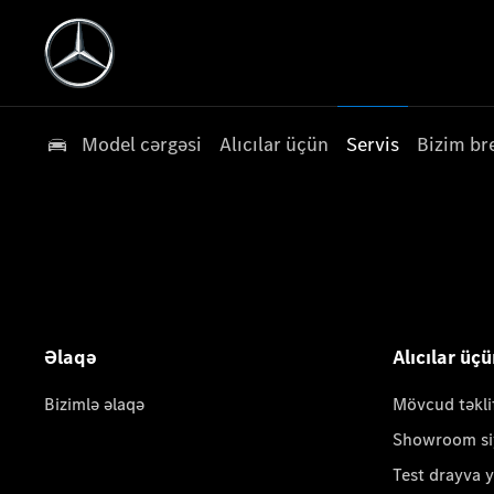
Model cərgəsi
Alıcılar üçün
Servis
Bizim br
Əlaqə
Alıcılar üç
Bizimlə əlaqə
Mövcud təkli
Showroom si
Test drayva 