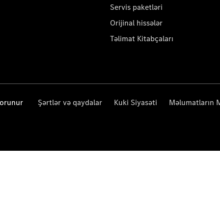
Servis paketləri
Orijinal hissələr
Təlimat Kitabçaları
qorunur
Şərtlər və qaydalar
Kuki Siyasəti
Məlumatların 