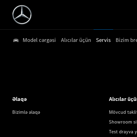
Model cərgəsi
Alıcılar üçün
Servis
Bizim br
Əlaqə
Alıcılar üç
Bizimlə əlaqə
Mövcud təkli
Showroom si
Test drayva 