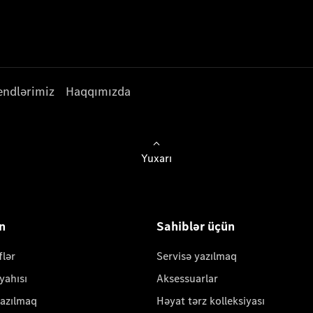
endlərimiz
Haqqımızda
Yuxarı
ün
Sahiblər üçün
flər
Servisə yazılmaq
yahısı
Aksessuarlar
yazılmaq
Həyat tərz kolleksiyası