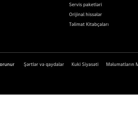
Servis paketləri
Orijinal hissələr
Təlimat Kitabçaları
qorunur
Şərtlər və qaydalar
Kuki Siyasəti
Məlumatların 