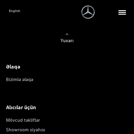
English
Yuxarı
Əlaqə
Bizimlə əlaqə
Alıcılar üçün
Mövcud təkliflər
Showroom siyahısı