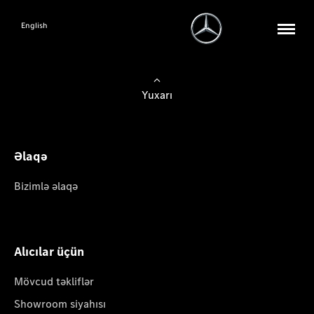
English
Yuxarı
Əlaqə
Bizimlə əlaqə
Alıcılar üçün
Mövcud təkliflər
Showroom siyahısı