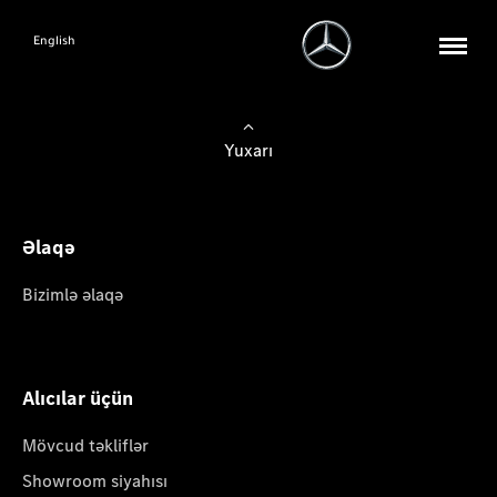
English
Yuxarı
Əlaqə
Bizimlə əlaqə
Alıcılar üçün
Mövcud təkliflər
Showroom siyahısı