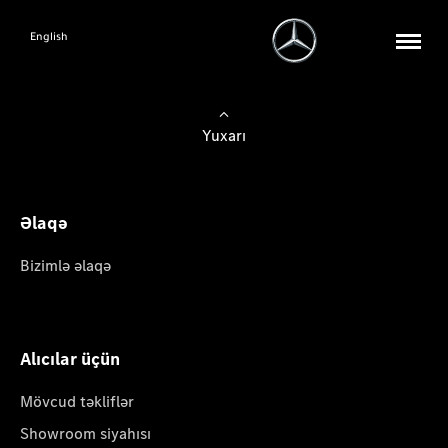
English
Yuxarı
Əlaqə
Bizimlə əlaqə
Alıcılar üçün
Mövcud təkliflər
Showroom siyahısı