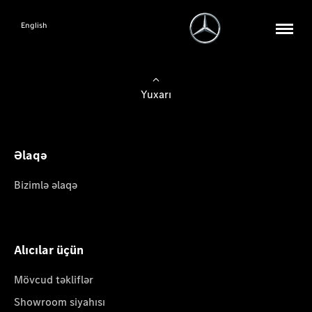
English
Yuxarı
Əlaqə
Bizimlə əlaqə
Alıcılar üçün
Mövcud təkliflər
Showroom siyahısı