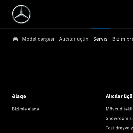
Model cərgəsi
Alıcılar üçün
Servis
Bizim br
Əlaqə
Alıcılar üç
Bizimlə əlaqə
Mövcud təkli
Showroom si
Test drayva 