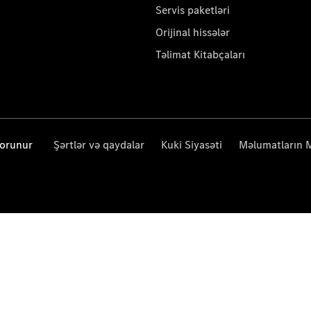
Servis paketləri
Orijinal hissələr
Təlimat Kitabçaları
qorunur
Şərtlər və qaydalar
Kuki Siyasəti
Məlumatların 