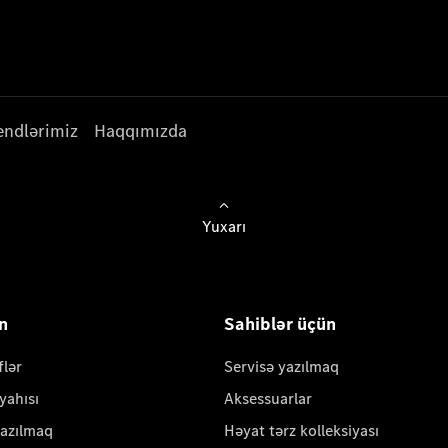
endlərimiz
Haqqımızda
Yuxarı
ün
Sahiblər üçün
flər
Servisə yazılmaq
yahısı
Aksessuarlar
yazılmaq
Həyat tərz kolleksiyası