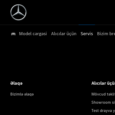
Model cərgəsi
Alıcılar üçün
Servis
Bizim br
Əlaqə
Alıcılar üç
Bizimlə əlaqə
Mövcud təkli
Showroom si
Test drayva 