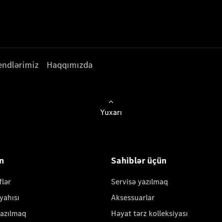
endlərimiz
Haqqımızda
Yuxarı
ün
Sahiblər üçün
flər
Servisə yazılmaq
yahısı
Aksessuarlar
yazılmaq
Həyat tərz kolleksiyası