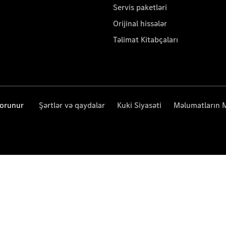
Servis paketləri
Orijinal hissələr
Təlimat Kitabçaları
qorunur
Şərtlər və qaydalar
Kuki Siyasəti
Məlumatların 