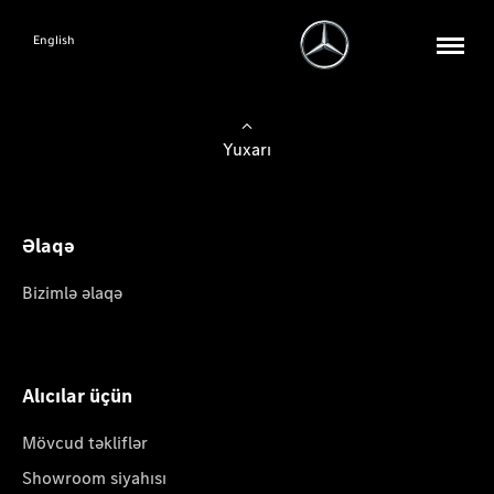
English
Yuxarı
Əlaqə
Bizimlə əlaqə
Alıcılar üçün
Mövcud təkliflər
Showroom siyahısı