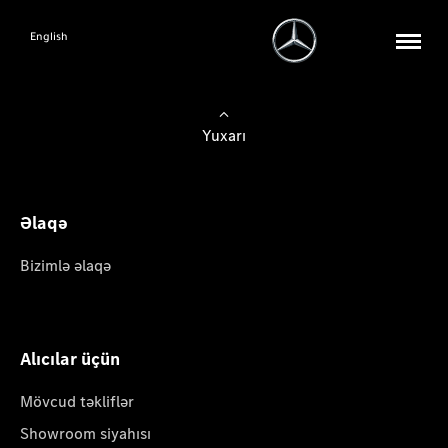
English
Yuxarı
Əlaqə
Bizimlə əlaqə
Alıcılar üçün
Mövcud təkliflər
Showroom siyahısı