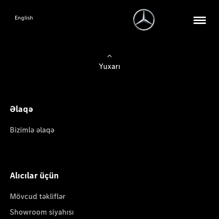
English
Yuxarı
Əlaqə
Bizimlə əlaqə
Alıcılar üçün
Mövcud təkliflər
Showroom siyahısı