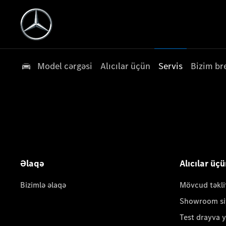
Model cərgəsi
Alıcılar üçün
Servis
Bizim br
Əlaqə
Alıcılar üç
Bizimlə əlaqə
Mövcud təkli
Showroom si
Test drayva 