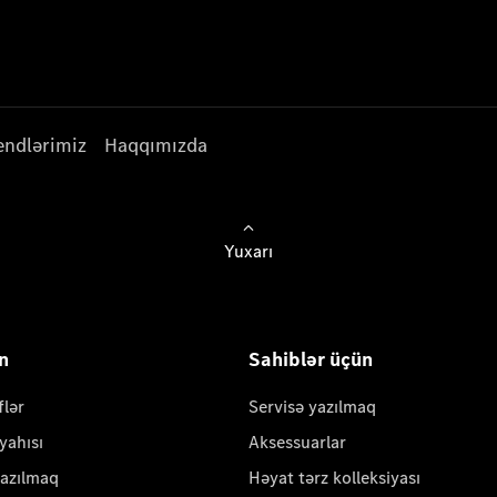
endlərimiz
Haqqımızda
Yuxarı
ün
Sahiblər üçün
flər
Servisə yazılmaq
yahısı
Aksessuarlar
yazılmaq
Həyat tərz kolleksiyası