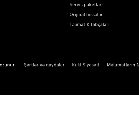
Servis paketləri
Orijinal hissələr
Təlimat Kitabçaları
qorunur
Şərtlər və qaydalar
Kuki Siyasəti
Məlumatların 