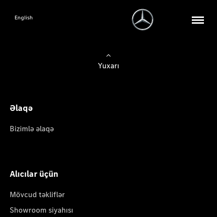
English
Yuxarı
Əlaqə
Bizimlə əlaqə
Alıcılar üçün
Mövcud təkliflər
Showroom siyahısı