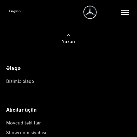
English
Yuxarı
Əlaqə
Bizimlə əlaqə
Alıcılar üçün
Mövcud təkliflər
Showroom siyahısı