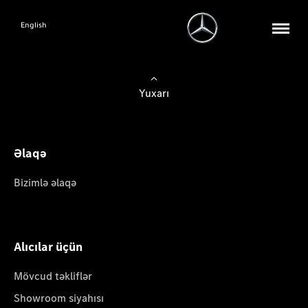
English
Yuxarı
Əlaqə
Bizimlə əlaqə
Alıcılar üçün
Mövcud təkliflər
Showroom siyahısı