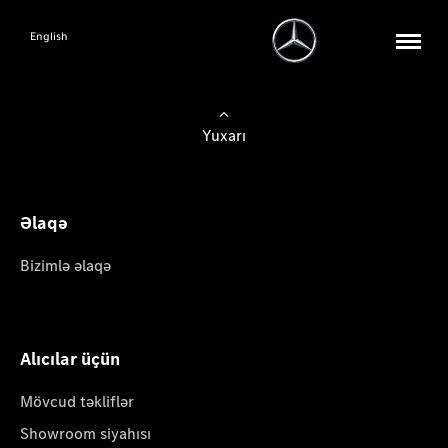
English
Yuxarı
Əlaqə
Bizimlə əlaqə
Alıcılar üçün
Mövcud təkliflər
Showroom siyahısı