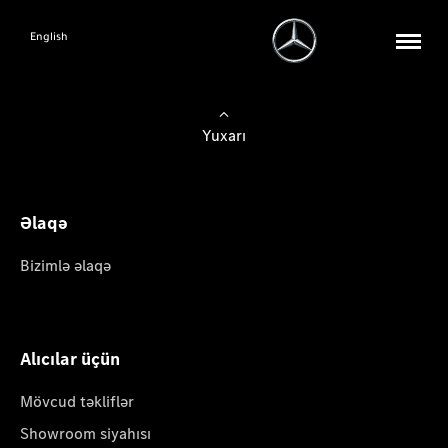
English
Yuxarı
Əlaqə
Bizimlə əlaqə
Alıcılar üçün
Mövcud təkliflər
Showroom siyahısı