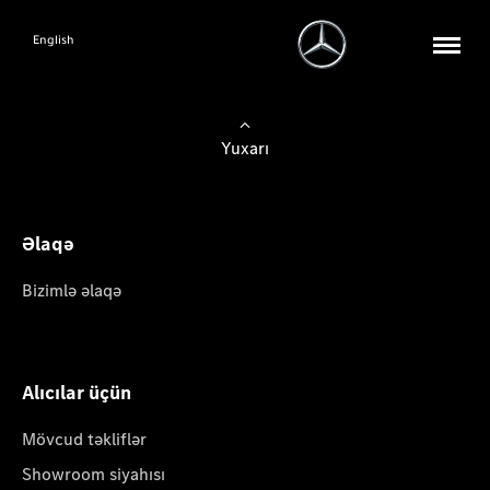
English
Yuxarı
Əlaqə
Bizimlə əlaqə
Alıcılar üçün
Mövcud təkliflər
Showroom siyahısı