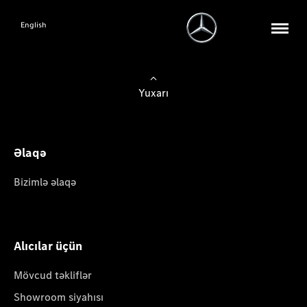
English
Yuxarı
Əlaqə
Bizimlə əlaqə
Alıcılar üçün
Mövcud təkliflər
Showroom siyahısı