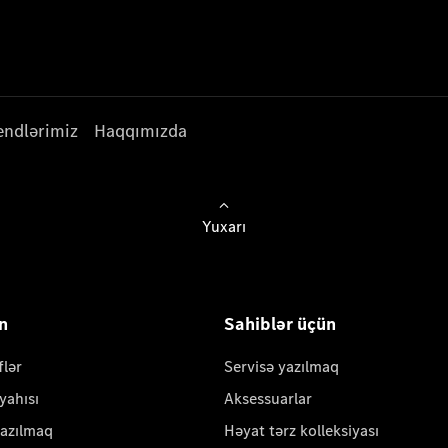
endlərimiz
Haqqımızda
Yuxarı
ün
Sahiblər üçün
flər
Servisə yazılmaq
yahısı
Aksessuarlar
yazılmaq
Həyat tərz kolleksiyası