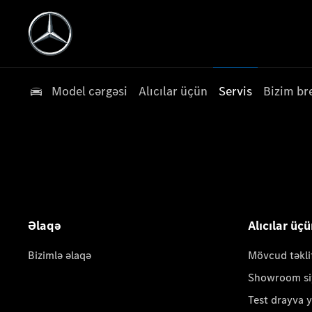
Model cərgəsi
Alıcılar üçün
Servis
Bizim br
Əlaqə
Alıcılar üç
Bizimlə əlaqə
Mövcud təkli
Showroom si
Test drayva 