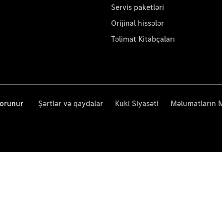
Servis paketləri
Orijinal hissələr
Təlimat Kitabçaları
qorunur
Şərtlər və qaydalar
Kuki Siyasəti
Məlumatların 