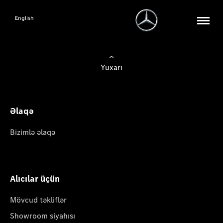
English
Yuxarı
Əlaqə
Bizimlə əlaqə
Alıcılar üçün
Mövcud təkliflər
Showroom siyahısı