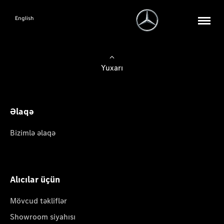
English
Yuxarı
Əlaqə
Bizimlə əlaqə
Alıcılar üçün
Mövcud təkliflər
Showroom siyahısı