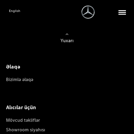
English
Yuxarı
Əlaqə
Bizimlə əlaqə
Alıcılar üçün
Mövcud təkliflər
Showroom siyahısı