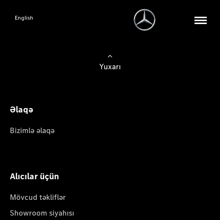
English
Yuxarı
Əlaqə
Bizimlə əlaqə
Alıcılar üçün
Mövcud təkliflər
Showroom siyahısı