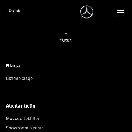
English
Yuxarı
Əlaqə
Bizimlə əlaqə
Alıcılar üçün
Mövcud təkliflər
Showroom siyahısı