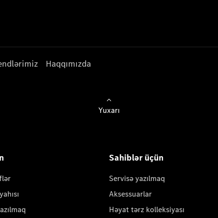
endlərimiz
Haqqımızda
Yuxarı
ün
Sahiblər üçün
flər
Servisə yazılmaq
yahısı
Aksessuarlar
yazılmaq
Həyat tərz kolleksiyası