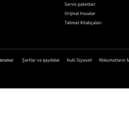
Servis paketləri
Orijinal hissələr
Təlimat Kitabçaları
qorunur
Şərtlər və qaydalar
Kuki Siyasəti
Məlumatların 