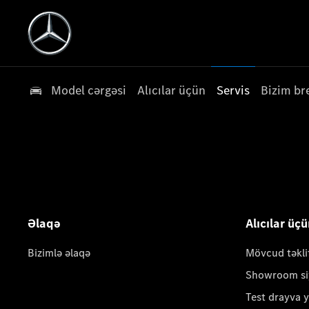
Model cərgəsi
Alıcılar üçün
Servis
Bizim br
Əlaqə
Alıcılar üç
Bizimlə əlaqə
Mövcud təkli
Showroom si
Test drayva 