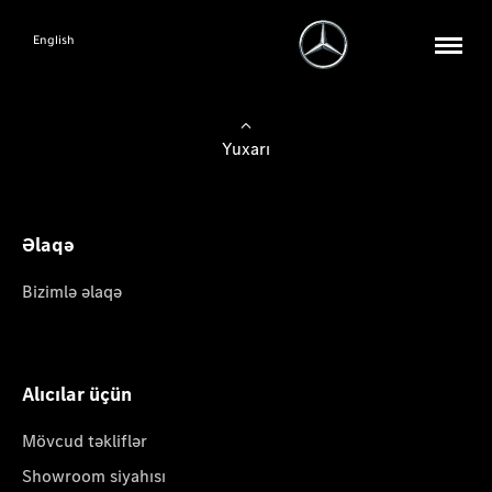
English
Yuxarı
Əlaqə
Bizimlə əlaqə
Alıcılar üçün
Mövcud təkliflər
Showroom siyahısı