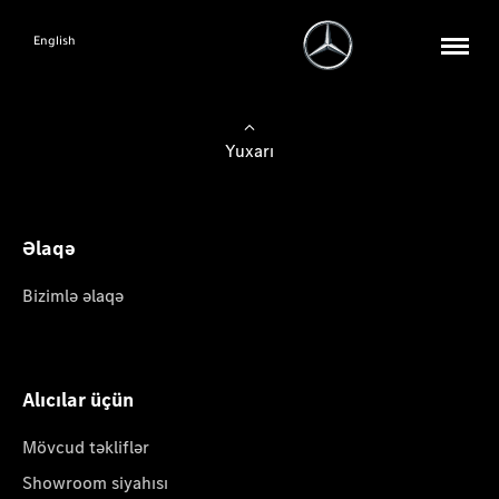
English
Yuxarı
Əlaqə
Bizimlə əlaqə
Alıcılar üçün
Mövcud təkliflər
Showroom siyahısı