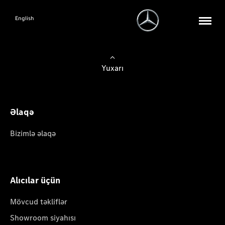
English
Yuxarı
Əlaqə
Bizimlə əlaqə
Alıcılar üçün
Mövcud təkliflər
Showroom siyahısı