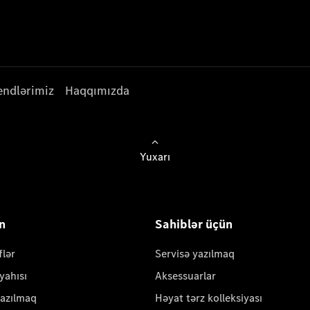
endlərimiz
Haqqımızda
Yuxarı
ün
Sahiblər üçün
flər
Servisə yazılmaq
yahısı
Aksessuarlar
yazılmaq
Həyat tərz kolleksiyası