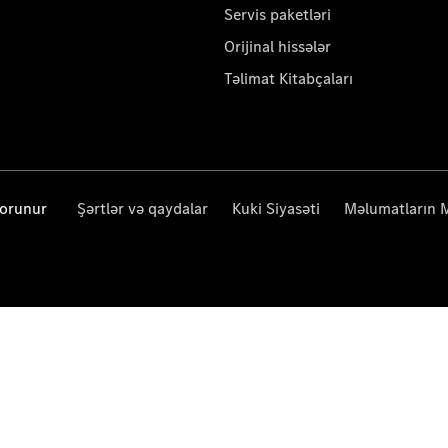
Servis paketləri
Orijinal hissələr
Təlimat Kitabçaları
qorunur
Şərtlər və qaydalar
Kuki Siyasəti
Məlumatların 