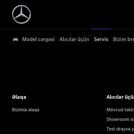
Model cərgəsi
Alıcılar üçün
Servis
Bizim br
Əlaqə
Alıcılar üç
Bizimlə əlaqə
Mövcud təkli
Showroom si
Test drayva 