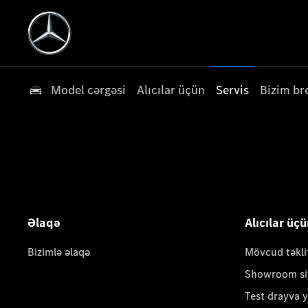
Model cərgəsi
Alıcılar üçün
Servis
Bizim br
Əlaqə
Alıcılar üç
Bizimlə əlaqə
Mövcud təkli
Showroom si
Test drayva 