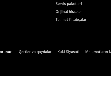
Servis paketləri
Orijinal hissələr
Təlimat Kitabçaları
qorunur
Şərtlər və qaydalar
Kuki Siyasəti
Məlumatların 