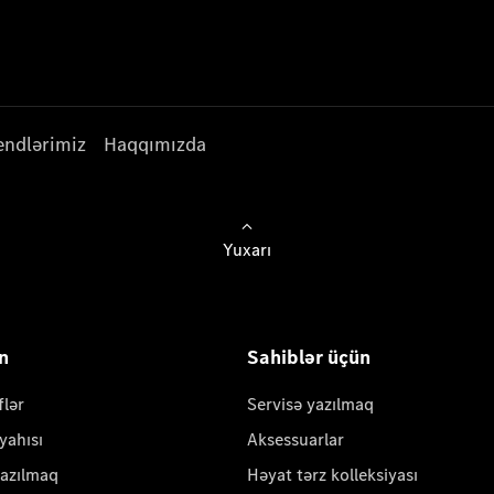
endlərimiz
Haqqımızda
Yuxarı
ün
Sahiblər üçün
flər
Servisə yazılmaq
yahısı
Aksessuarlar
yazılmaq
Həyat tərz kolleksiyası