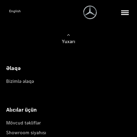
English
Yuxarı
Əlaqə
Bizimlə əlaqə
Alıcılar üçün
Mövcud təkliflər
Showroom siyahısı