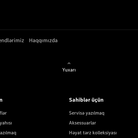
endlərimiz
Haqqımızda
Yuxarı
ün
Sahiblər üçün
flər
Servisə yazılmaq
yahısı
Aksessuarlar
yazılmaq
Həyat tərz kolleksiyası