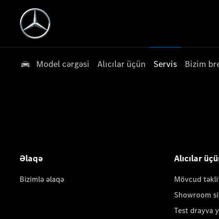
Model cərgəsi
Alıcılar üçün
Servis
Bizim br
Əlaqə
Alıcılar üç
Bizimlə əlaqə
Mövcud təkli
Showroom si
Test drayva 