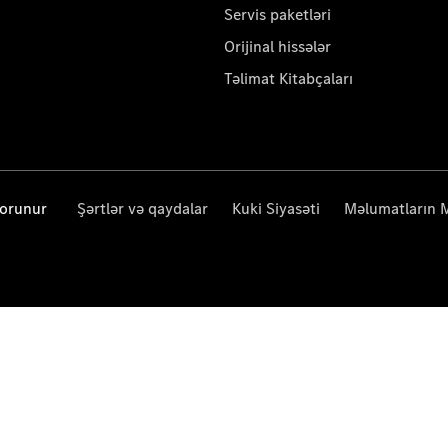
Servis paketləri
Orijinal hissələr
Təlimat Kitabçaları
qorunur
Şərtlər və qaydalar
Kuki Siyasəti
Məlumatların 