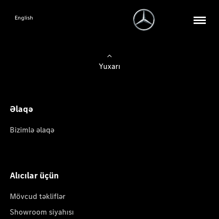
English
Yuxarı
Əlaqə
Bizimlə əlaqə
Alıcılar üçün
Mövcud təkliflər
Showroom siyahısı