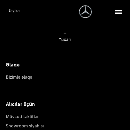
English
Yuxarı
Əlaqə
Bizimlə əlaqə
Alıcılar üçün
Mövcud təkliflər
Showroom siyahısı