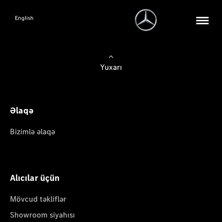
English
Yuxarı
Əlaqə
Bizimlə əlaqə
Alıcılar üçün
Mövcud təkliflər
Showroom siyahısı