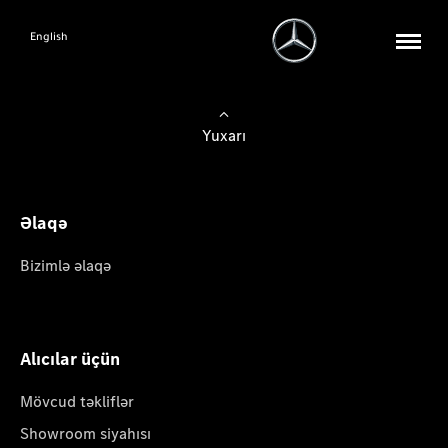
English
Yuxarı
Əlaqə
Bizimlə əlaqə
Alıcılar üçün
Mövcud təkliflər
Showroom siyahısı