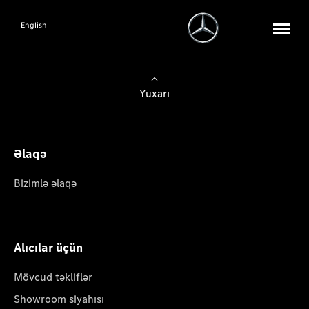
English
Yuxarı
Əlaqə
Bizimlə əlaqə
Alıcılar üçün
Mövcud təkliflər
Showroom siyahısı